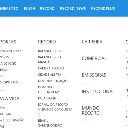
ENIMENTO
JR 24H
RECORD
RECORD NEWS
RECORDPLUS
PORTES
RECORD
CARREIRA
G
TOMOBILISMO
BALANÇO GERAL
B
PORTS
BALANÇO GERAL
R
COMERCIAL
MANHÃ
E
A DE JOGO
CÂMERA RECORD
R
TEBOL
EMISSORAS
CIDADE ALERTA
I
NCE
DOC INVESTIGAÇÃO
S ESPORTES
DOMINGO
R
INSTITUCIONAL
ESPETACULAR
I
VA A VIDA
FALA BRASIL
JORNAL DA RECORD
R
MUNDO
EZA
A GRANDE CONQUISTA
R
RECORD
-ESTAR
2
R
A E DECORAÇÃO
BRASIL
CAMINHONEIRO
TAS