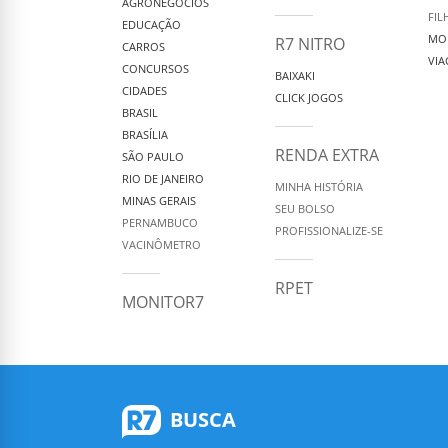
AGRONEGÓCIOS
FIL
EDUCAÇÃO
MO
R7 NITRO
CARROS
VIA
CONCURSOS
BAIXAKI
CIDADES
CLICK JOGOS
BRASIL
BRASÍLIA
RENDA EXTRA
SÃO PAULO
RIO DE JANEIRO
MINHA HISTÓRIA
MINAS GERAIS
SEU BOLSO
PERNAMBUCO
PROFISSIONALIZE-SE
VACINÔMETRO
RPET
MONITOR7
BUSCA