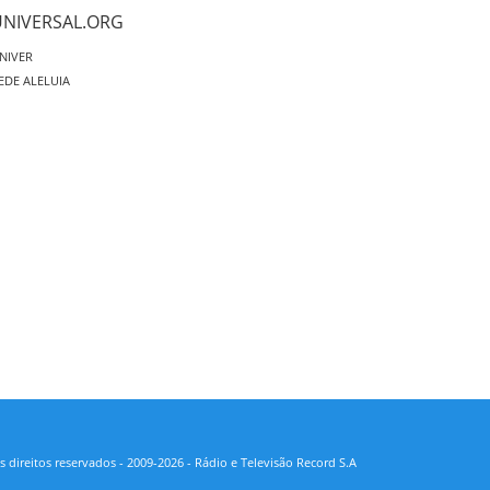
UNIVERSAL.ORG
NIVER
EDE ALELUIA
 direitos reservados - 2009-2026 - Rádio e Televisão Record S.A