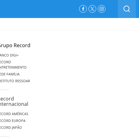
BUSCAR
Facebook
Twitter
Instagram
rupo Record
ANCO DIGI+
ECORD
NTRETENIMENTO
EDE FAMÍLIA
NSTITUTO RESSOAR
ecord
nternacional
ECORD AMÉRICAS
ECORD EUROPA
ECORD JAPÃO