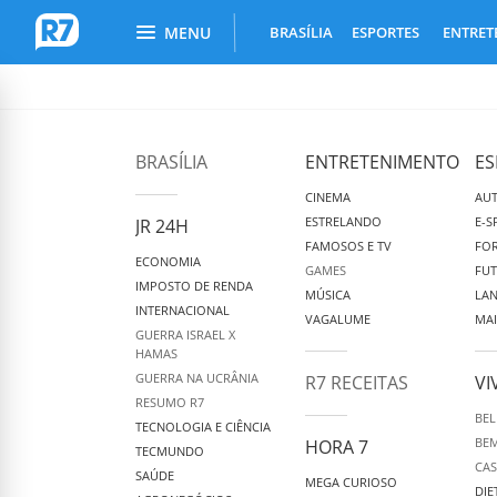
Busca do Portal R7
Menu Principal
MENU
BRASÍLIA
ESPORTES
ENTRET
R7.com
BRASÍLIA
ENTRETENIMENTO
ES
CINEMA
AU
ESTRELANDO
E-S
JR 24H
FAMOSOS E TV
FOR
ECONOMIA
GAMES
FU
IMPOSTO DE RENDA
MÚSICA
LA
INTERNACIONAL
VAGALUME
MAI
GUERRA ISRAEL X
HAMAS
GUERRA NA UCRÂNIA
R7 RECEITAS
VI
RESUMO R7
BEL
TECNOLOGIA E CIÊNCIA
BEM
HORA 7
TECMUNDO
CAS
SAÚDE
MEGA CURIOSO
DIE