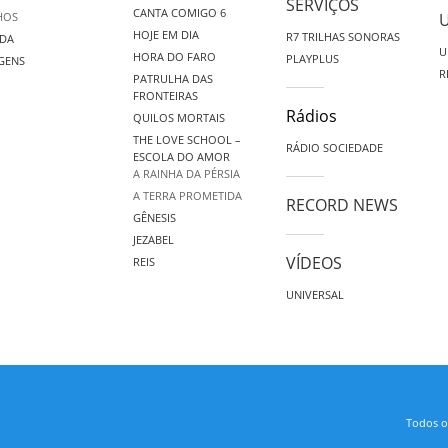
SERVIÇOS
CANTA COMIGO 6
HOS
HOJE EM DIA
R7 TRILHAS SONORAS
DA
U
HORA DO FARO
PLAYPLUS
GENS
R
PATRULHA DAS
FRONTEIRAS
Rádios
QUILOS MORTAIS
THE LOVE SCHOOL –
RÁDIO SOCIEDADE
ESCOLA DO AMOR
A RAINHA DA PÉRSIA
A TERRA PROMETIDA
RECORD NEWS
GÊNESIS
JEZABEL
VÍDEOS
REIS
UNIVERSAL
Todos os