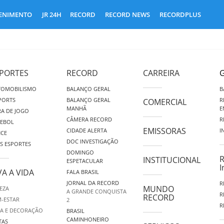
ENIMENTO
JR 24H
RECORD
RECORD NEWS
RECORDPLUS
PORTES
RECORD
CARREIRA
G
TOMOBILISMO
BALANÇO GERAL
B
PORTS
BALANÇO GERAL
R
COMERCIAL
MANHÃ
E
A DE JOGO
CÂMERA RECORD
R
TEBOL
EMISSORAS
CIDADE ALERTA
I
NCE
DOC INVESTIGAÇÃO
S ESPORTES
DOMINGO
R
INSTITUCIONAL
ESPETACULAR
I
VA A VIDA
FALA BRASIL
JORNAL DA RECORD
R
MUNDO
EZA
A GRANDE CONQUISTA
R
RECORD
-ESTAR
2
R
A E DECORAÇÃO
BRASIL
CAMINHONEIRO
TAS