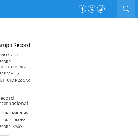
BUSCAR
Facebook
Twitter
Instagram
rupo Record
ANCO DIGI+
ECORD
NTRETENIMENTO
EDE FAMÍLIA
NSTITUTO RESSOAR
ecord
nternacional
ECORD AMÉRICAS
ECORD EUROPA
ECORD JAPÃO