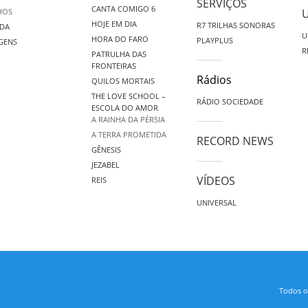
SERVIÇOS
CANTA COMIGO 6
HOS
HOJE EM DIA
R7 TRILHAS SONORAS
DA
U
HORA DO FARO
PLAYPLUS
GENS
R
PATRULHA DAS
FRONTEIRAS
Rádios
QUILOS MORTAIS
THE LOVE SCHOOL –
RÁDIO SOCIEDADE
ESCOLA DO AMOR
A RAINHA DA PÉRSIA
A TERRA PROMETIDA
RECORD NEWS
GÊNESIS
JEZABEL
VÍDEOS
REIS
UNIVERSAL
Todos os