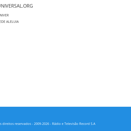
UNIVERSAL.ORG
NIVER
EDE ALELUIA
 direitos reservados - 2009-2026 - Rádio e Televisão Record S.A