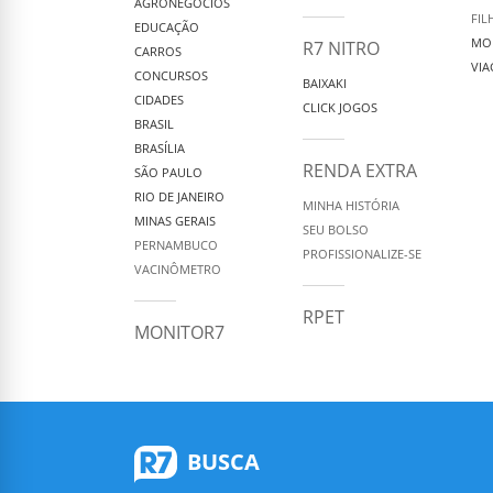
AGRONEGÓCIOS
FIL
EDUCAÇÃO
MO
R7 NITRO
CARROS
VIA
CONCURSOS
BAIXAKI
CIDADES
CLICK JOGOS
BRASIL
BRASÍLIA
RENDA EXTRA
SÃO PAULO
RIO DE JANEIRO
MINHA HISTÓRIA
MINAS GERAIS
SEU BOLSO
PERNAMBUCO
PROFISSIONALIZE-SE
VACINÔMETRO
RPET
MONITOR7
BUSCA