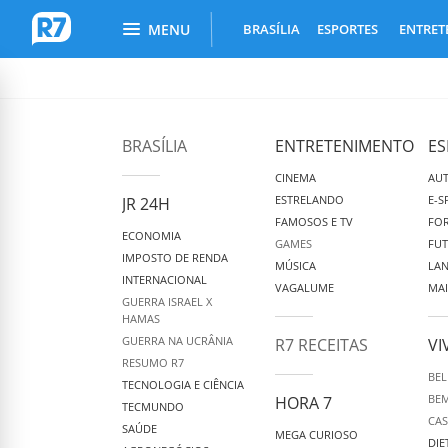
Busca do Portal R7
Menu Principal
MENU
BRASÍLIA
ESPORTES
ENTRET
R7.com
BRASÍLIA
ENTRETENIMENTO
ES
CINEMA
AU
ESTRELANDO
E-S
JR 24H
FAMOSOS E TV
FOR
ECONOMIA
GAMES
FU
IMPOSTO DE RENDA
MÚSICA
LA
INTERNACIONAL
VAGALUME
MAI
GUERRA ISRAEL X
HAMAS
GUERRA NA UCRÂNIA
R7 RECEITAS
VI
RESUMO R7
BEL
TECNOLOGIA E CIÊNCIA
BEM
HORA 7
TECMUNDO
CAS
SAÚDE
MEGA CURIOSO
DIE