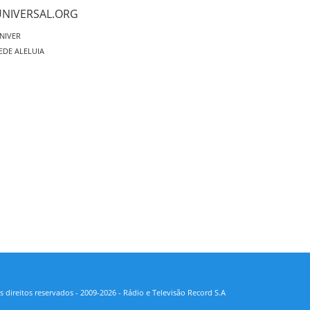
UNIVERSAL.ORG
NIVER
EDE ALELUIA
 direitos reservados - 2009-2026 - Rádio e Televisão Record S.A