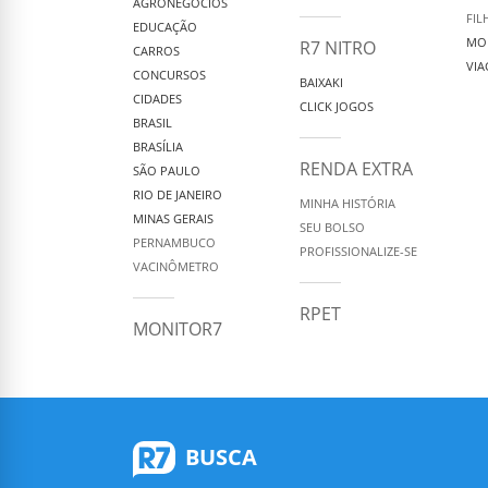
AGRONEGÓCIOS
FIL
EDUCAÇÃO
MO
R7 NITRO
CARROS
VIA
CONCURSOS
BAIXAKI
CIDADES
CLICK JOGOS
BRASIL
BRASÍLIA
RENDA EXTRA
SÃO PAULO
RIO DE JANEIRO
MINHA HISTÓRIA
MINAS GERAIS
SEU BOLSO
PERNAMBUCO
PROFISSIONALIZE-SE
VACINÔMETRO
RPET
MONITOR7
BUSCA