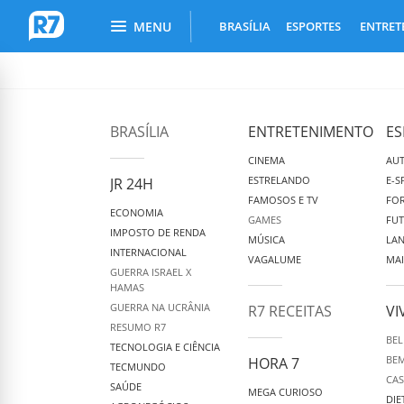
Busca do Portal R7
Menu Principal
MENU
BRASÍLIA
ESPORTES
ENTRET
R7.com
BRASÍLIA
ENTRETENIMENTO
ES
CINEMA
AU
ESTRELANDO
E-S
JR 24H
FAMOSOS E TV
FOR
ECONOMIA
GAMES
FU
IMPOSTO DE RENDA
MÚSICA
LA
INTERNACIONAL
VAGALUME
MAI
GUERRA ISRAEL X
HAMAS
GUERRA NA UCRÂNIA
R7 RECEITAS
VI
RESUMO R7
BEL
TECNOLOGIA E CIÊNCIA
BEM
HORA 7
TECMUNDO
CAS
SAÚDE
MEGA CURIOSO
DIE