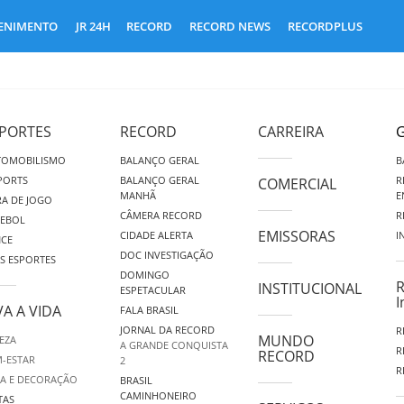
ENIMENTO
JR 24H
RECORD
RECORD NEWS
RECORDPLUS
PORTES
RECORD
CARREIRA
G
TOMOBILISMO
BALANÇO GERAL
B
PORTS
BALANÇO GERAL
R
COMERCIAL
MANHÃ
E
A DE JOGO
CÂMERA RECORD
R
TEBOL
EMISSORAS
CIDADE ALERTA
I
NCE
DOC INVESTIGAÇÃO
S ESPORTES
DOMINGO
R
INSTITUCIONAL
ESPETACULAR
I
VA A VIDA
FALA BRASIL
JORNAL DA RECORD
R
MUNDO
EZA
A GRANDE CONQUISTA
R
RECORD
-ESTAR
2
R
A E DECORAÇÃO
BRASIL
CAMINHONEIRO
TAS