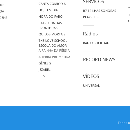
SERVIÇOS
CANTA COMIGO 6
HOS
HOJE EM DIA
R7 TRILHAS SONORAS
DA
U
HORA DO FARO
PLAYPLUS
GENS
R
PATRULHA DAS
FRONTEIRAS
Rádios
QUILOS MORTAIS
THE LOVE SCHOOL –
RÁDIO SOCIEDADE
ESCOLA DO AMOR
A RAINHA DA PÉRSIA
A TERRA PROMETIDA
RECORD NEWS
GÊNESIS
JEZABEL
VÍDEOS
REIS
UNIVERSAL
Todos os