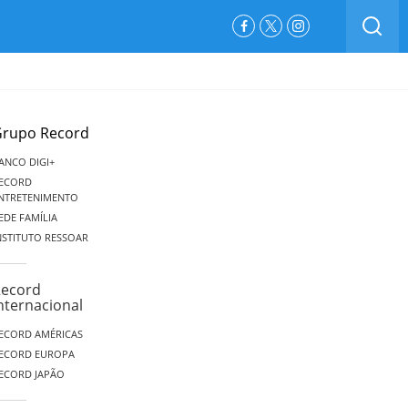
BUSCAR
Facebook
Twitter
Instagram
rupo Record
ANCO DIGI+
ECORD
NTRETENIMENTO
EDE FAMÍLIA
NSTITUTO RESSOAR
ecord
nternacional
ECORD AMÉRICAS
ECORD EUROPA
ECORD JAPÃO