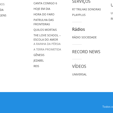
SERVIÇOS
CANTA COMIGO 6
HOS
HOJE EM DIA
R7 TRILHAS SONORAS
DA
U
HORA DO FARO
PLAYPLUS
GENS
R
PATRULHA DAS
FRONTEIRAS
Rádios
QUILOS MORTAIS
THE LOVE SCHOOL –
RÁDIO SOCIEDADE
ESCOLA DO AMOR
A RAINHA DA PÉRSIA
A TERRA PROMETIDA
RECORD NEWS
GÊNESIS
JEZABEL
VÍDEOS
REIS
UNIVERSAL
Todos os