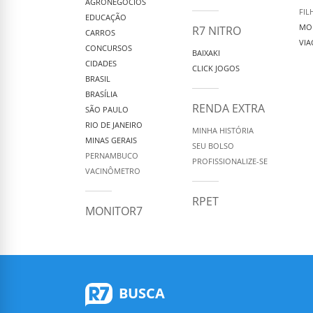
AGRONEGÓCIOS
FIL
EDUCAÇÃO
MO
R7 NITRO
CARROS
VIA
CONCURSOS
BAIXAKI
CIDADES
CLICK JOGOS
BRASIL
BRASÍLIA
RENDA EXTRA
SÃO PAULO
RIO DE JANEIRO
MINHA HISTÓRIA
MINAS GERAIS
SEU BOLSO
PERNAMBUCO
PROFISSIONALIZE-SE
VACINÔMETRO
RPET
MONITOR7
BUSCA