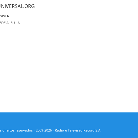
UNIVERSAL.ORG
NIVER
EDE ALELUIA
 direitos reservados - 2009-2026 - Rádio e Televisão Record S.A