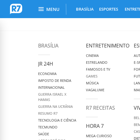
Busca do Portal R7
Menu Principal
MENU
BRASÍLIA
ESPORTES
ENTRET
R7.com
BRASÍLIA
ENTRETENIMENTO
ES
CINEMA
AU
ESTRELANDO
E-S
JR 24H
FAMOSOS E TV
FOR
ECONOMIA
GAMES
FU
IMPOSTO DE RENDA
MÚSICA
LA
INTERNACIONAL
VAGALUME
MAI
GUERRA ISRAEL X
HAMAS
GUERRA NA UCRÂNIA
R7 RECEITAS
VI
RESUMO R7
BEL
TECNOLOGIA E CIÊNCIA
BEM
HORA 7
TECMUNDO
CAS
SAÚDE
MEGA CURIOSO
DIE