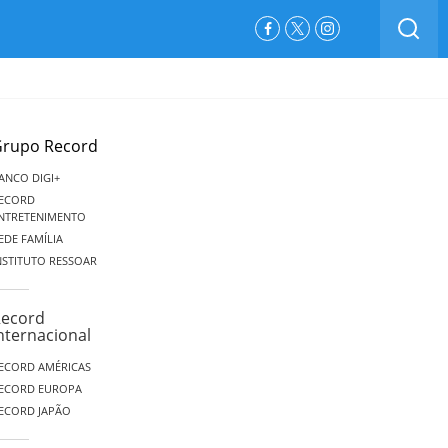
BUSCAR
Facebook
Twitter
Instagram
rupo Record
ANCO DIGI+
ECORD
NTRETENIMENTO
EDE FAMÍLIA
NSTITUTO RESSOAR
ecord
nternacional
ECORD AMÉRICAS
ECORD EUROPA
ECORD JAPÃO