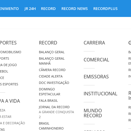
ENIMENTO
JR 24H
RECORD
RECORD NEWS
RECORDPLUS
PORTES
RECORD
CARREIRA
G
TOMOBILISMO
BALANÇO GERAL
B
PORTS
BALANÇO GERAL
R
COMERCIAL
MANHÃ
E
A DE JOGO
CÂMERA RECORD
R
TEBOL
EMISSORAS
CIDADE ALERTA
I
NCE
DOC INVESTIGAÇÃO
S ESPORTES
DOMINGO
R
INSTITUCIONAL
ESPETACULAR
I
VA A VIDA
FALA BRASIL
JORNAL DA RECORD
R
MUNDO
EZA
A GRANDE CONQUISTA
R
RECORD
-ESTAR
2
R
A E DECORAÇÃO
BRASIL
CAMINHONEIRO
TAS