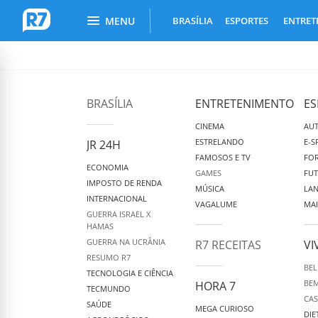
Busca do Portal R7
Menu Principal
MENU
BRASÍLIA
ESPORTES
ENTRET
R7.com
BRASÍLIA
ENTRETENIMENTO
ES
CINEMA
AU
ESTRELANDO
E-S
JR 24H
FAMOSOS E TV
FOR
ECONOMIA
GAMES
FU
IMPOSTO DE RENDA
MÚSICA
LA
INTERNACIONAL
VAGALUME
MAI
GUERRA ISRAEL X
HAMAS
GUERRA NA UCRÂNIA
R7 RECEITAS
VI
RESUMO R7
BEL
TECNOLOGIA E CIÊNCIA
BEM
HORA 7
TECMUNDO
CAS
SAÚDE
MEGA CURIOSO
DIE