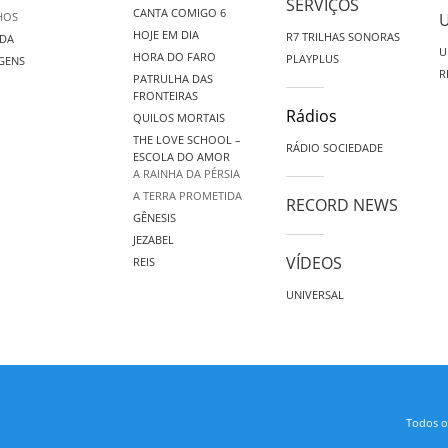
SERVIÇOS
CANTA COMIGO 6
HOS
HOJE EM DIA
R7 TRILHAS SONORAS
DA
U
HORA DO FARO
PLAYPLUS
GENS
R
PATRULHA DAS
FRONTEIRAS
Rádios
QUILOS MORTAIS
THE LOVE SCHOOL –
RÁDIO SOCIEDADE
ESCOLA DO AMOR
A RAINHA DA PÉRSIA
A TERRA PROMETIDA
RECORD NEWS
GÊNESIS
JEZABEL
VÍDEOS
REIS
UNIVERSAL
Todos os