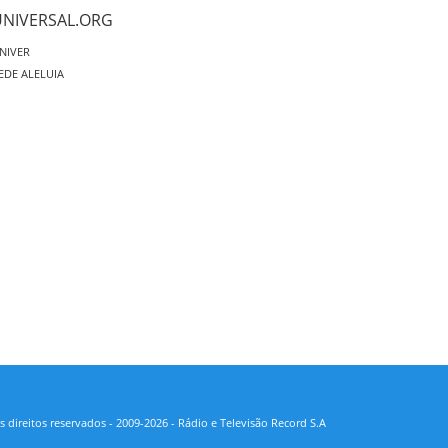
UNIVERSAL.ORG
NIVER
EDE ALELUIA
 direitos reservados - 2009-2026 - Rádio e Televisão Record S.A