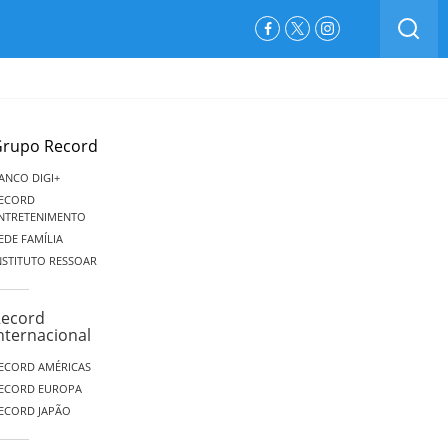
BUSCAR
Facebook
Twitter
Instagram
rupo Record
ANCO DIGI+
ECORD
NTRETENIMENTO
EDE FAMÍLIA
NSTITUTO RESSOAR
ecord
nternacional
ECORD AMÉRICAS
ECORD EUROPA
ECORD JAPÃO