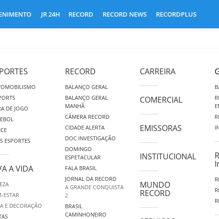
ENIMENTO
JR 24H
RECORD
RECORD NEWS
RECORDPLUS
PORTES
RECORD
CARREIRA
G
TOMOBILISMO
BALANÇO GERAL
B
PORTS
BALANÇO GERAL
R
COMERCIAL
MANHÃ
E
A DE JOGO
CÂMERA RECORD
R
TEBOL
EMISSORAS
CIDADE ALERTA
I
NCE
DOC INVESTIGAÇÃO
S ESPORTES
DOMINGO
R
INSTITUCIONAL
ESPETACULAR
I
VA A VIDA
FALA BRASIL
JORNAL DA RECORD
R
MUNDO
EZA
A GRANDE CONQUISTA
R
RECORD
-ESTAR
2
R
A E DECORAÇÃO
BRASIL
CAMINHONEIRO
TAS