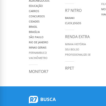
AGRONEGÓCIOS
FIL
EDUCAÇÃO
MO
R7 NITRO
CARROS
VIA
CONCURSOS
BAIXAKI
CIDADES
CLICK JOGOS
BRASIL
BRASÍLIA
RENDA EXTRA
SÃO PAULO
RIO DE JANEIRO
MINHA HISTÓRIA
MINAS GERAIS
SEU BOLSO
PERNAMBUCO
PROFISSIONALIZE-SE
VACINÔMETRO
RPET
MONITOR7
BUSCA