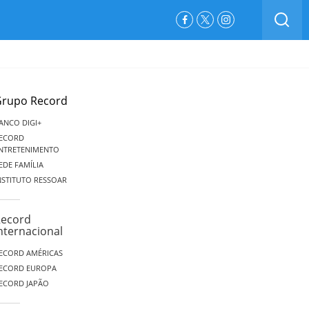
BUSCAR
Facebook
Twitter
Instagram
rupo Record
ANCO DIGI+
ECORD
NTRETENIMENTO
EDE FAMÍLIA
NSTITUTO RESSOAR
ecord
nternacional
ECORD AMÉRICAS
ECORD EUROPA
ECORD JAPÃO