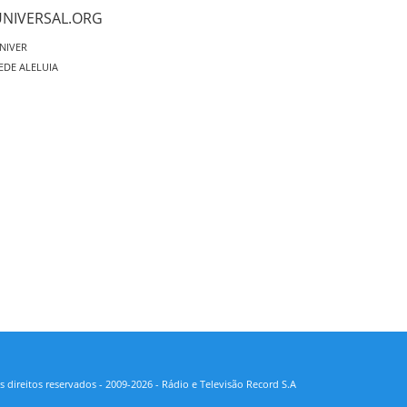
UNIVERSAL.ORG
NIVER
EDE ALELUIA
 direitos reservados - 2009-2026 - Rádio e Televisão Record S.A