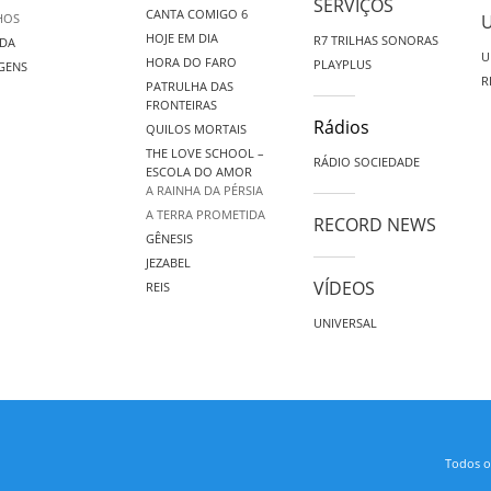
SERVIÇOS
CANTA COMIGO 6
HOS
HOJE EM DIA
R7 TRILHAS SONORAS
DA
U
HORA DO FARO
PLAYPLUS
GENS
R
PATRULHA DAS
FRONTEIRAS
Rádios
QUILOS MORTAIS
THE LOVE SCHOOL –
RÁDIO SOCIEDADE
ESCOLA DO AMOR
A RAINHA DA PÉRSIA
A TERRA PROMETIDA
RECORD NEWS
GÊNESIS
JEZABEL
VÍDEOS
REIS
UNIVERSAL
Todos os