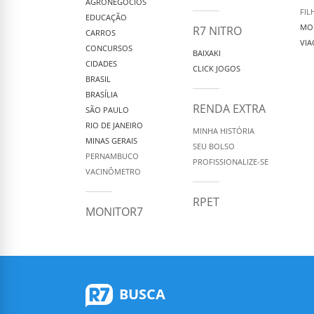
AGRONEGÓCIOS
FIL
EDUCAÇÃO
MO
R7 NITRO
CARROS
VIA
CONCURSOS
BAIXAKI
CIDADES
CLICK JOGOS
BRASIL
BRASÍLIA
RENDA EXTRA
SÃO PAULO
RIO DE JANEIRO
MINHA HISTÓRIA
MINAS GERAIS
SEU BOLSO
PERNAMBUCO
PROFISSIONALIZE-SE
VACINÔMETRO
RPET
MONITOR7
BUSCA