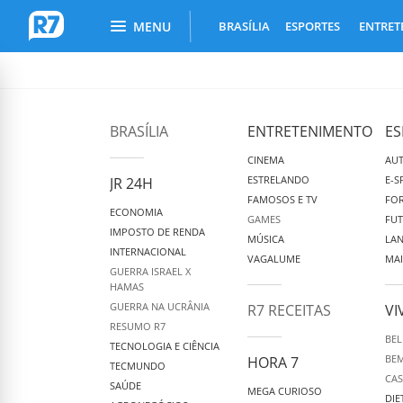
Busca do Portal R7
Menu Principal
MENU
BRASÍLIA
ESPORTES
ENTRET
R7.com
BRASÍLIA
ENTRETENIMENTO
ES
CINEMA
AU
ESTRELANDO
E-S
JR 24H
FAMOSOS E TV
FOR
ECONOMIA
GAMES
FU
IMPOSTO DE RENDA
MÚSICA
LA
INTERNACIONAL
VAGALUME
MAI
GUERRA ISRAEL X
HAMAS
GUERRA NA UCRÂNIA
R7 RECEITAS
VI
RESUMO R7
BEL
TECNOLOGIA E CIÊNCIA
BEM
HORA 7
TECMUNDO
CAS
SAÚDE
MEGA CURIOSO
DIE