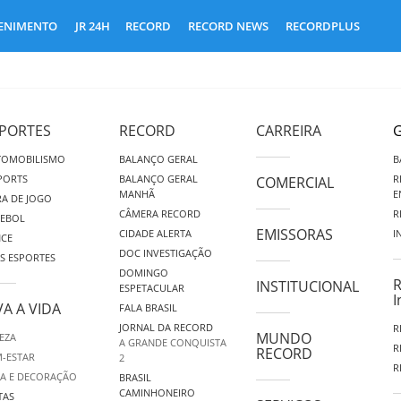
ENIMENTO
JR 24H
RECORD
RECORD NEWS
RECORDPLUS
PORTES
RECORD
CARREIRA
G
TOMOBILISMO
BALANÇO GERAL
B
PORTS
BALANÇO GERAL
R
COMERCIAL
MANHÃ
E
A DE JOGO
CÂMERA RECORD
R
TEBOL
EMISSORAS
CIDADE ALERTA
I
NCE
DOC INVESTIGAÇÃO
S ESPORTES
DOMINGO
R
INSTITUCIONAL
ESPETACULAR
I
VA A VIDA
FALA BRASIL
JORNAL DA RECORD
R
MUNDO
EZA
A GRANDE CONQUISTA
R
RECORD
-ESTAR
2
R
A E DECORAÇÃO
BRASIL
CAMINHONEIRO
TAS